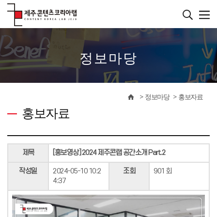
본
문
바
����������
로
가
기
정보마당
정보마당
홍보자료
홍보자료
제목
[홍보영상] 2024 제주콘랩 공간소개 Part.2
작성일
2024-05-10 10:2
조회
901 회
4:37