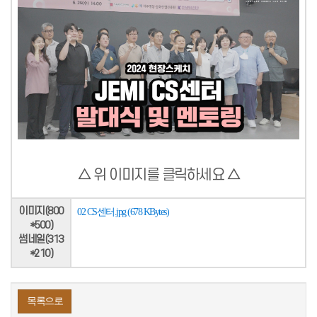
△ 위 이미지를 클릭하세요 △
이미지(800
02 CS센터.jpg (678 KBytes)
*500)
썸네일(313
*210)
목록으로