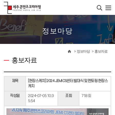
본
문
바
����������
로
가
기
정보마당
정보마당
홍보자료
홍보자료
제목
[현장스케치] 2024 JEMI CS센터 발대식 및 멘토링 현장스
케치
작성일
2024-07-05 10:3
조회
718 회
5:54