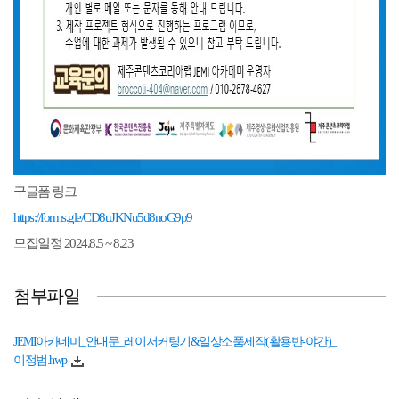
구글폼 링크
https://forms.gle/CD8uJKNu5d8noG9p9
모집일정 2024.8.5 ~ 8.23
첨부파일
JEMI아카데미_안내문_레이저커팅기&일상소품제작(활용반-야간)_
이정범.hwp