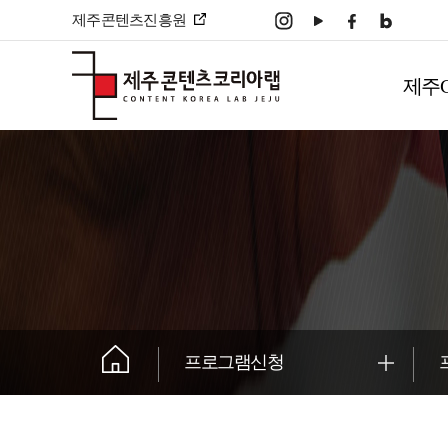
본문 바로가기
제주콘텐츠진흥원
주
메
제주
뉴
����������
프로그램신청