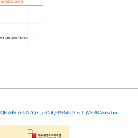
QLSehXCtQKxMFmlV18Y7iQeC_qzDcfQFP6BuEkl7Oan1LjVXBBA/viewform