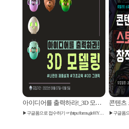
아이디어를 출력하라!_3D 모델링
▶구글폼으로 접수하기 ☞(https://forms.gle/HY915Yb6ef3enarP6) ▶구글폼으로 접수하기 ☞(https://forms.gle/HY915Yb6ef3enarP6)