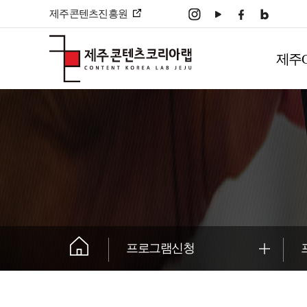
본문 바로가기
제주콘텐츠진흥원
주
메
제주
뉴
����������
프로그램신청