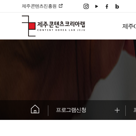
본문 바로가기
제주콘텐츠진흥원
주
메
제주
뉴
����������
프로그램신청