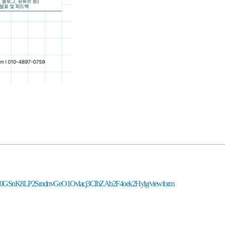
cysRz0GSnK8LP2SrndnvGeO1Ovlacj3CIbZAb2F4oek2Hylg/viewform