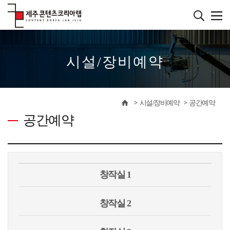
본
문
바
����������
로
가
기
시설/장비예약
시설/장비예약
공간예약
공간예약
창작실 1
창작실 2