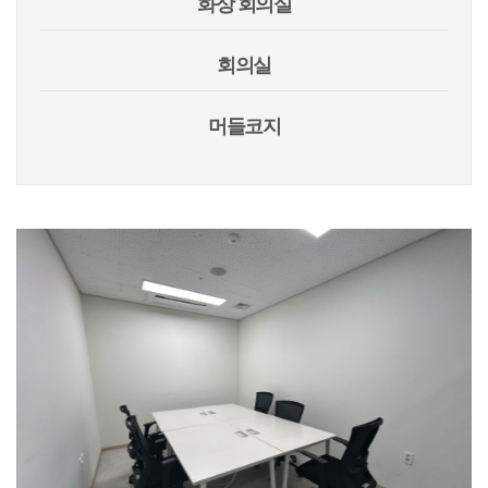
화상 회의실
회의실
머들코지