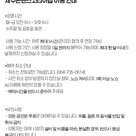
제주콘텐츠코리아랩 이용 안내
*운영시간
월~금 오전 9시 ~ 오후 6시
※주말 및 공휴일 휴관
사용 가능 시간: 하루
최대 5시간
(관리자 협의 후 연장 가능)
사용 신청 기간: 사용 희망일
5일 전까지
예약이 가능하며,
최대 한 달 이내
의
날짜까지 신청하실 수 있습니다.
*예약 취소 안내
- 취소는 전화로만 가능합니다. (064-735-0614)
- 사전 취소 없이 방문하지 않으실 경우,
노쇼 처리
되며,
3회 이상 노쇼
시
이용에 제한이 있을 수 있습니다.
-
예약시간을 반드시 준수
해 주세요.
*유의사항
-
모든 공간은 무료
로 대여하실 수 있습니다.
※물, 음료 외 음식물 반입 및
취식 금지
- 이용자는 대여 시설의
설비 및 비품을 파손, 분실한 경우, 반드시 원상
복구
하셔야 합니다.